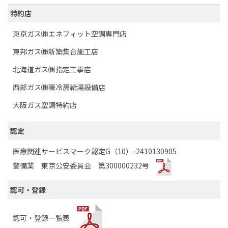
特約店
東京ガス㈱エネフィット空調専門店
東邦ガス㈱新築集合施工店
北海道ガス㈱指定工事店
西部ガス㈱暖冷房給湯設備店
大阪ガス空調特約店
認定
医療関連サービスマーク認定G（10）-2410130905
警備業 東京公安委員会 第300000232号
認可・登録
認可・登録一覧表